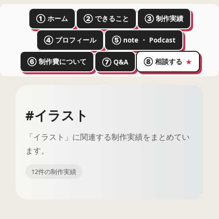
① ホーム
② できること
③ 制作実績
④ プロフィール
⑤ note ・ Podcast
⑥ 制作費について
⑧ 相談する
⑦ Q&A
★
#イラスト
「イラスト」に関連する制作実績をまとめてい
ます。
12件の制作実績