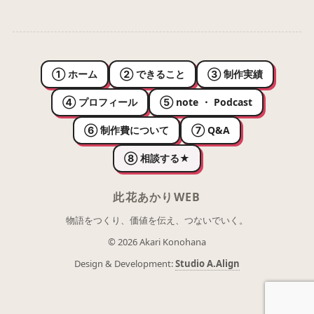
① ホーム
② できること
③ 制作実績
④ プロフィール
⑤ note ・ Podcast
⑥ 制作費について
⑦ Q&A
⑧ 相談する
★
此花あかりWEB
物語をつくり、価値を伝え、つないでいく。
© 2026 Akari Konohana
Design & Development:
Studio A.Align