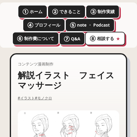
① ホーム
② できること
③ 制作実績
④ プロフィール
⑤ note ・ Podcast
⑥ 制作費について
⑧ 相談する
⑦ Q&A
★
コンテンツ漫画制作
解説イラスト フェイス
マッサージ
#イラスト
#モノクロ