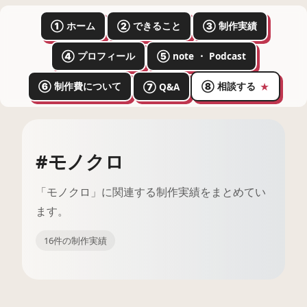
① ホーム
② できること
③ 制作実績
④ プロフィール
⑤ note ・ Podcast
⑥ 制作費について
⑧ 相談する
⑦ Q&A
★
#モノクロ
「モノクロ」に関連する制作実績をまとめてい
ます。
16件の制作実績