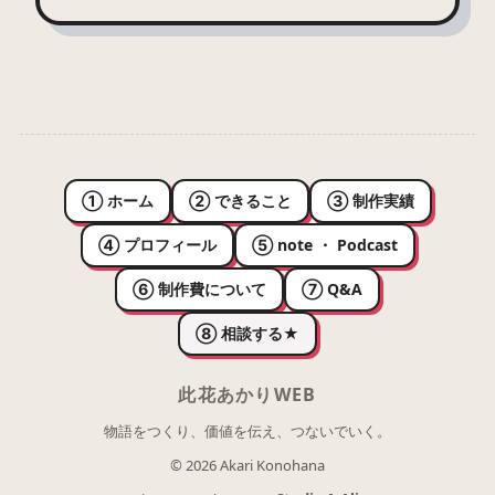
① ホーム
② できること
③ 制作実績
④ プロフィール
⑤ note ・ Podcast
⑥ 制作費について
⑦ Q&A
⑧ 相談する
★
此花あかりWEB
物語をつくり、価値を伝え、つないでいく。
© 2026 Akari Konohana