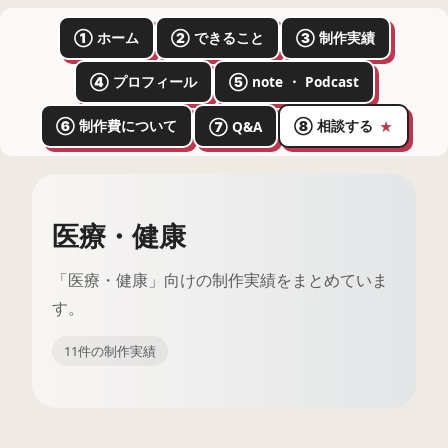
① ホーム
② できること
③ 制作実績
④ プロフィール
⑤ note ・ Podcast
⑥ 制作費について
⑧ 相談する
⑦ Q&A
★
医療・健康
「医療・健康」向けの制作実績をまとめていま
す。
11件の制作実績