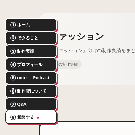
① ホーム
ファッション
② できること
「ファッション」向けの制作実績をま
③ 制作実績
④ プロフィール
3件の制作実績
⑤ note ・ Podcast
⑥ 制作費について
⑦ Q&A
⑧ 相談する
★