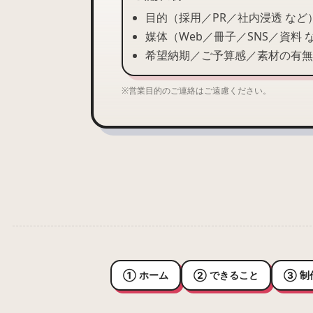
目的（採用／PR／社内浸透 など
媒体（Web／冊子／SNS／資料 
希望納期／ご予算感／素材の有無
※営業目的のご連絡はご遠慮ください。
① ホーム
② できること
③ 制