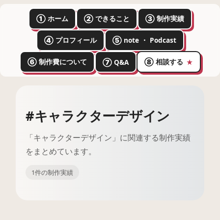
① ホーム
② できること
③ 制作実績
④ プロフィール
⑤ note ・ Podcast
⑥ 制作費について
⑧ 相談する
⑦ Q&A
★
#キャラクターデザイン
「キャラクターデザイン」に関連する制作実績
をまとめています。
1件の制作実績