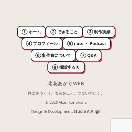
① ホーム
② できること
③ 制作実績
④ プロフィール
⑤ note ・ Podcast
⑥ 制作費について
⑦ Q&A
⑧ 相談する
★
此花あかりWEB
物語をつくり、価値を伝え、つないでいく。
© 2026 Akari Konohana
Design & Development:
Studio A.Align