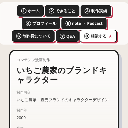
① ホーム
② できること
③ 制作実績
④ プロフィール
⑤ note ・ Podcast
⑥ 制作費について
⑧ 相談する
⑦ Q&A
★
コンテンツ漫画制作
いちご農家のブランドキ
ャラクター
制作内容
いちご農家 直売ブランドのキャラクターデザイン
制作年
2009