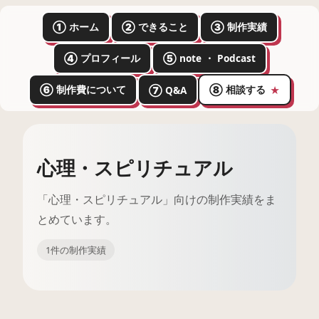
① ホーム
② できること
③ 制作実績
④ プロフィール
⑤ note ・ Podcast
⑥ 制作費について
⑧ 相談する
⑦ Q&A
★
心理・スピリチュアル
「心理・スピリチュアル」向けの制作実績をま
とめています。
1件の制作実績