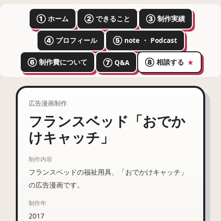
① ホーム
② できること
③ 制作実績
④ プロフィール
⑤ note ・ Podcast
⑥ 制作費について
⑧ 相談する
⑦ Q&A
★
広告漫画制作
フランスベッド「おでか
けキャッチ」
制作内容
フランスベッドの福祉用具、「おでかけキャッチ」
の広告漫画です。
制作年
2017