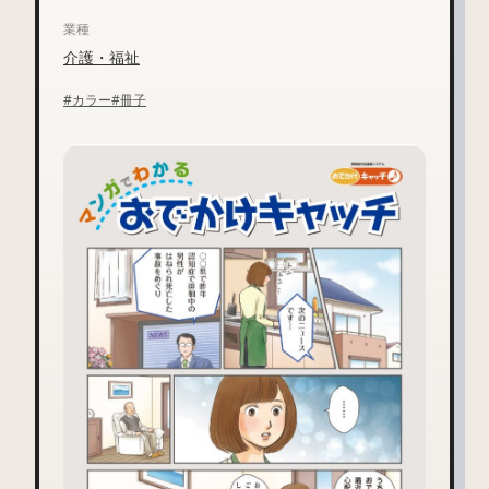
業種
介護・福祉
#カラー
#冊子