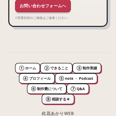
お問い合わせフォームへ
※営業目的のご連絡はご遠慮ください。
① ホーム
② できること
③ 制作実績
④ プロフィール
⑤ note ・ Podcast
⑥ 制作費について
⑦ Q&A
⑧ 相談する
★
此花あかりWEB