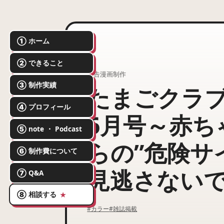
① ホーム
② できること
広告漫画制作
③ 制作実績
たまごクラブ
④ プロフィール
6月号～赤ち
⑤ note ・ Podcast
らの”危険サ
⑥ 制作費について
見逃さない
⑦ Q&A
⑧ 相談する
★
#カラー
#雑誌掲載