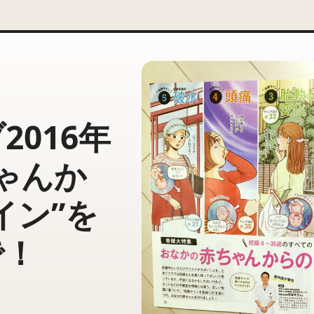
2016年
ゃんか
イン”を
で！